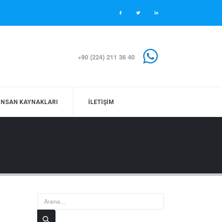
+90 (224) 211 36 40
İNSAN KAYNAKLARI
İLETIŞIM