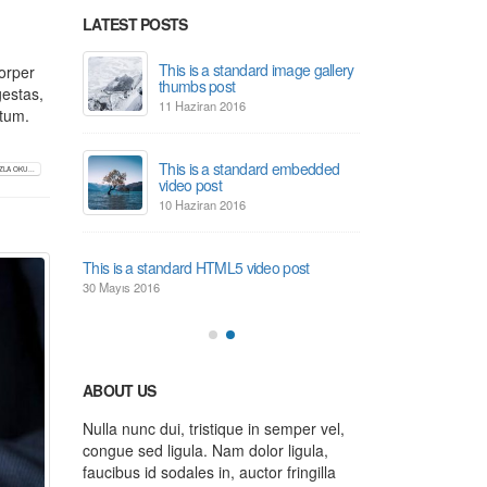
LATEST POSTS
This is a standard image gallery
Merhaba düny
corper
thumbs post
13 Kasım 2021
gestas,
11 Haziran 2016
atum.
ith
Thi
This is a standard embedded
pr
LA OKU...
video post
13 
10 Haziran 2016
gallery
Thi
This is a standard HTML5 video post
po
30 Mayıs 2016
13 
ABOUT US
Nulla nunc dui, tristique in semper vel,
congue sed ligula. Nam dolor ligula,
faucibus id sodales in, auctor fringilla