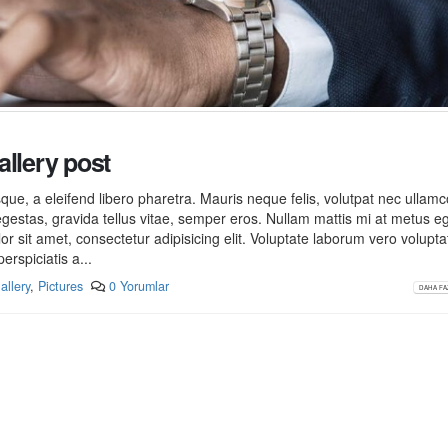
allery post
ue, a eleifend libero pharetra. Mauris neque felis, volutpat nec ullam
egestas, gravida tellus vitae, semper eros. Nullam mattis mi at metus e
lor sit amet, consectetur adipisicing elit. Voluptate laborum vero volupt
erspiciatis a...
allery
,
Pictures
0 Yorumlar
DAHA FAZ