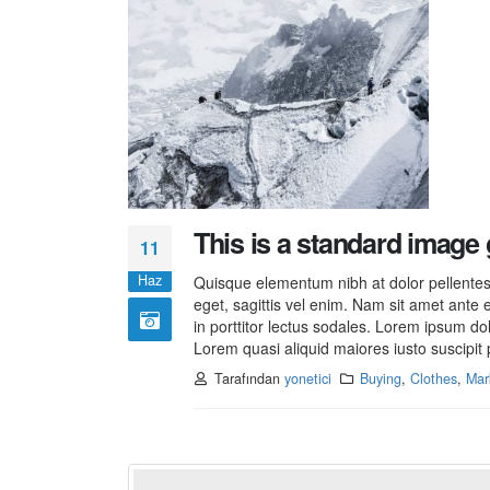
This is a standard image
11
Haz
Quisque elementum nibh at dolor pellentesq
eget, sagittis vel enim. Nam sit amet ante 
in porttitor lectus sodales. Lorem ipsum do
Lorem quasi aliquid maiores iusto suscipit p
Tarafından
yonetici
Buying
,
Clothes
,
Mar