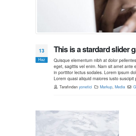
This is a stardard slider g
13
Haz
Quisque elementum nibh at dolor pellentesq
eget, sagittis vel enim. Nam sit amet ante 
in porttitor lectus sodales. Lorem ipsum do
Lorem quasi aliquid maiores iusto suscipit p
Tarafından
yonetici
Markup
,
Media
G