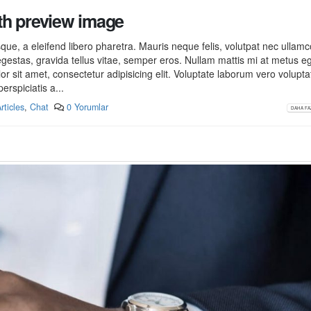
ith preview image
This is a standard image gallery
Merhaba dünya!
ue, a eleifend libero pharetra. Mauris neque felis, volutpat nec ullam
thumbs post
13 Kasım 2021
egestas, gravida tellus vitae, semper eros. Nullam mattis mi at metus e
11 Haziran 2016
lor sit amet, consectetur adipisicing elit. Voluptate laborum vero volupt
erspiciatis a...
This is a stardard post w
rticles
,
Chat
0 Yorumlar
This is a standard embedded
preview image
DAHA FAZ
video post
13 Haziran 2016
10 Haziran 2016
This is a stardard slider 
 a standard HTML5 video post
post
 2016
13 Haziran 2016