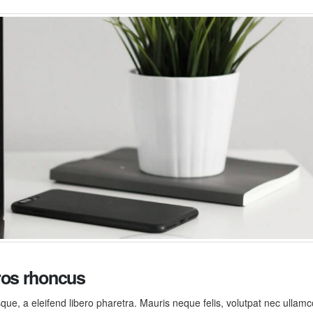
ros rhoncus
ue, a eleifend libero pharetra. Mauris neque felis, volutpat nec ullam