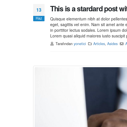
This is a stardard post w
13
Merhaba dünya!
Haz
Quisque elementum nibh at dolor pellentesq
13 Kasım 2021
eget, sagittis vel enim. Nam sit amet ante 
in porttitor lectus sodales. Lorem ipsum do
Lorem quasi aliquid maiores iusto suscipit p
This is a stardard post with
Tarafından
yonetici
Articles
,
Asides
A
preview image
13 Haziran 2016
This is a stardard slider gallery
post
This is
13 Haziran 2016
30 Mayıs