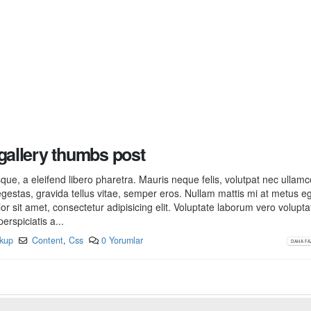
 gallery thumbs post
ue, a eleifend libero pharetra. Mauris neque felis, volutpat nec ullam
egestas, gravida tellus vitae, semper eros. Nullam mattis mi at metus e
lor sit amet, consectetur adipisicing elit. Voluptate laborum vero volupt
erspiciatis a...
kup
Content
,
Css
0 Yorumlar
DAHA FAZ