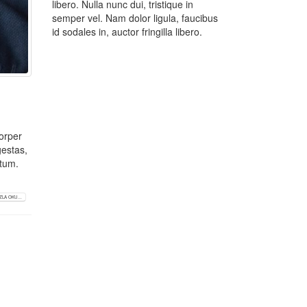
libero. Nulla nunc dui, tristique in
semper vel. Nam dolor ligula, faucibus
id sodales in, auctor fringilla libero.
corper
gestas,
atum.
LA OKU...