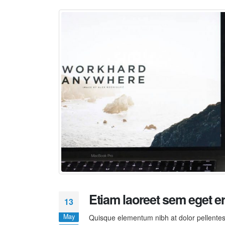
Etiam laoreet sem eget e
13
May
Quisque elementum nibh at dolor pellentesq