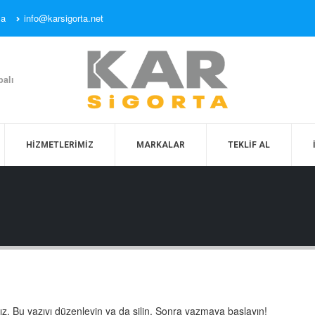
sa
info@karsigorta.net
palı
HIZMETLERIMIZ
MARKALAR
TEKLIF AL
nız. Bu yazıyı düzenleyin ya da silin. Sonra yazmaya başlayın!