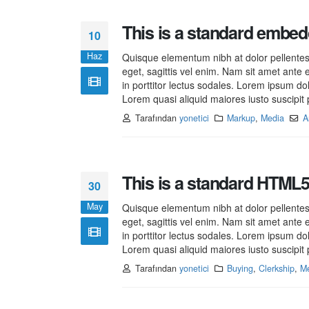
This is a standard embed
10
Haz
Quisque elementum nibh at dolor pellentesq
eget, sagittis vel enim. Nam sit amet ante 
in porttitor lectus sodales. Lorem ipsum do
Lorem quasi aliquid maiores iusto suscipit p
Tarafından
yonetici
Markup
,
Media
A
This is a standard HTML5
30
May
Quisque elementum nibh at dolor pellentesq
eget, sagittis vel enim. Nam sit amet ante 
in porttitor lectus sodales. Lorem ipsum do
Lorem quasi aliquid maiores iusto suscipit p
Tarafından
yonetici
Buying
,
Clerkship
,
M