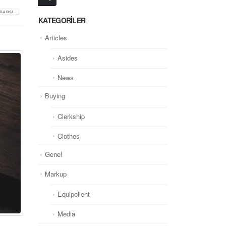
LA OKU...
KATEGORILER
Articles
Asides
News
Buying
Clerkship
Clothes
Genel
Markup
Equipollent
Media