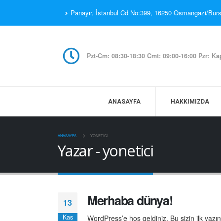
Panayır, İstanbul Cd No:399, 16250 Osmangazi/Bur
Pzt-Cm: 08:30-18:30 Cmt: 09:00-16:00 Pzr: Ka
ANASAYFA
HAKKIMIZDA
ANASAYFA
YONETICI
Yazar - yonetici
Merhaba dünya!
13
Kas
WordPress’e hoş geldiniz. Bu sizin ilk yazı