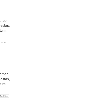
corper
gestas,
atum.
LA OKU...
corper
gestas,
atum.
LA OKU...